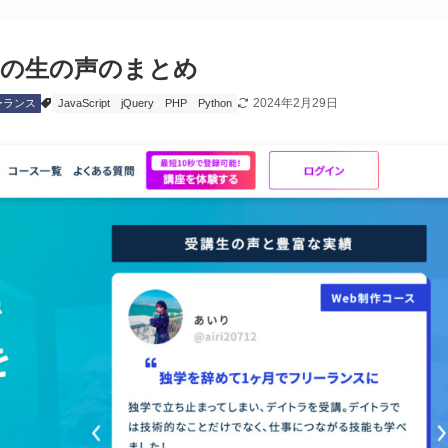
判の生の声のまとめ
2024年2月29日
ーランス
JavaScript
jQuery
PHP
Python