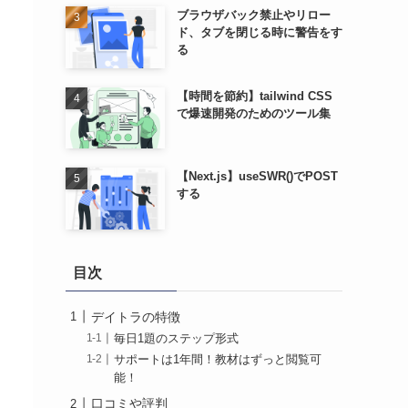
ブラウザバック禁止やリロー
ド、タブを閉じる時に警告をす
る
【時間を節約】tailwind CSS
で爆速開発のためのツール集
【Next.js】useSWR()でPOST
する
目次
デイトラの特徴
毎日1題のステップ形式
サポートは1年間！教材はずっと閲覧可
能！
口コミや評判