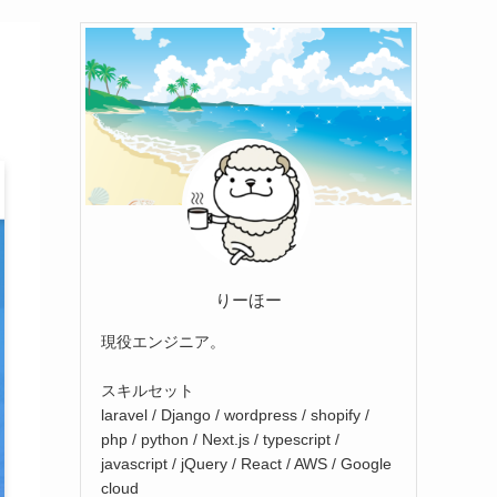
りーほー
現役エンジニア。
スキルセット
laravel / Django / wordpress / shopify /
php / python / Next.js / typescript /
javascript / jQuery / React / AWS / Google
cloud