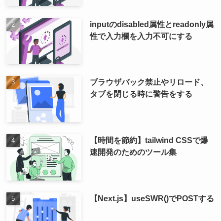
inputのdisabled属性とreadonly属
性で入力欄を入力不可にする
ブラウザバック禁止やリロード、
タブを閉じる時に警告をする
【時間を節約】tailwind CSSで爆
速開発のためのツール集
【Next.js】useSWR()でPOSTする