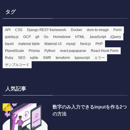
タグ
API
CSS
Django REST framework
Docker
dom-to-image
Form
gatsby.js
GCP
git
Go
Homebrew
HTML
JavaScript
jQuery
liquid
material table
Material UI
mysql
Next.js
PHP
PlanetScale
Prisma
Python
react-papaparse
React Hook Form
Ruby
SEO
sqlite
SWR
terraform
typescript
エラー
サンプルコード
人気記事
数字のみ入力できるinputを作る2つ
の方法