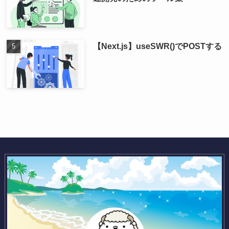
【Next.js】useSWR()でPOSTする