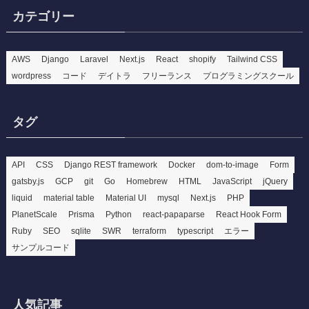
カテゴリー
AWS
Django
Laravel
Next.js
React
shopify
Tailwind CSS
wordpress
コード
デイトラ
フリーランス
プログラミングスクール
タグ
API
CSS
Django REST framework
Docker
dom-to-image
Form
gatsby.js
GCP
git
Go
Homebrew
HTML
JavaScript
jQuery
liquid
material table
Material UI
mysql
Next.js
PHP
PlanetScale
Prisma
Python
react-papaparse
React Hook Form
Ruby
SEO
sqlite
SWR
terraform
typescript
エラー
サンプルコード
人気記事