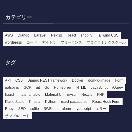
カテゴリー
AWS
Django
Laravel
Next.js
React
shopify
Tailwind CSS
wordpress
コード
デイトラ
フリーランス
プログラミングスクール
タグ
API
CSS
Django REST framework
Docker
dom-to-image
Form
gatsby.js
GCP
git
Go
Homebrew
HTML
JavaScript
jQuery
liquid
material table
Material UI
mysql
Next.js
PHP
PlanetScale
Prisma
Python
react-papaparse
React Hook Form
Ruby
SEO
sqlite
SWR
terraform
typescript
エラー
サンプルコード