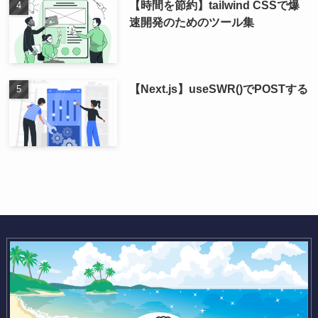
【時間を節約】tailwind CSSで爆
速開発のためのツール集
【Next.js】useSWR()でPOSTする