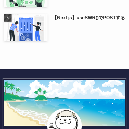
【Next.js】useSWR()でPOSTする