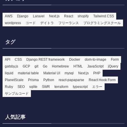
AWS
Django
Laravel
Next.js
React
shopify
Tailwind CSS
wordpress
コード
デイトラ
フリーランス
プログラミングスクール
タグ
API
CSS
Django REST framework
Docker
dom-to-image
Form
gatsby.js
GCP
git
Go
Homebrew
HTML
JavaScript
jQuery
liquid
material table
Material UI
mysql
Next.js
PHP
PlanetScale
Prisma
Python
react-papaparse
React Hook Form
Ruby
SEO
sqlite
SWR
terraform
typescript
エラー
サンプルコード
人気記事