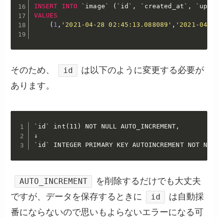
INSERT
INTO
`
image
`
(
`
id
`
,
`
created_at
`
,
`
upda
VALUES
(
1
,
'2021-04-28 02:45:13.088089'
,
'2021-04-2
そのため、
は以下のように変更する必要が
id
あります。
`id` int(11) NOT NULL AUTO_INCREMENT,

↓

`id` INTEGER PRIMARY KEY AUTOINCREMENT NOT NUL
を削除するだけでも大丈夫
AUTO_INCREMENT
ですが、データを保存するときに
は自動採
id
番にならないので思いもよらないエラーになる可