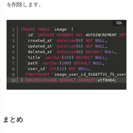
を削除します。
CREATE
TABLE
`
image
`
(
`
id
`
INTEGER
PRIMARY
KEY
 AUTOINCREMENT 
NOT
N
`
created_at
`
datetime
(
6
)
NOT
NULL
,
`
updated_at
`
datetime
(
6
)
NOT
NULL
,
`
deleted_at
`
datetime
(
6
)
DEFAULT
NULL
,
`
title
`
varchar
(
150
)
DEFAULT
NULL
,
`
path
`
varchar
(
100
)
DEFAULT
NULL
,
`
user_id
`
int
(
11
)
NOT
NULL
,
CONSTRAINT
`
image_user_id_9168ff31_fk_user_i
)
ENGINE
=
InnoDB
DEFAULT
CHARSET
=
utf8mb4
;
まとめ