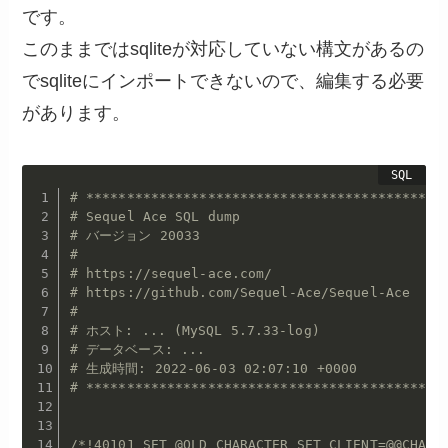
です。
このままではsqliteが対応していない構文があるの
でsqliteにインポートできないので、編集する必要
があります。
# ********************************************
# Sequel Ace SQL dump
# バージョン 20033
#
# https://sequel-ace.com/
# https://github.com/Sequel-Ace/Sequel-Ace
#
# ホスト: ... (MySQL 5.7.33-log)
# データベース: ...
# 生成時間: 2022-06-03 02:07:10 +0000
# ********************************************
/*!40101 SET @OLD_CHARACTER_SET_CLIENT=@@CHARA