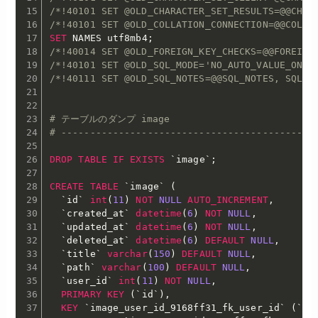
/*!40101 SET @OLD_CHARACTER_SET_RESULTS=@@CHAR
/*!40101 SET @OLD_COLLATION_CONNECTION=@@COLLA
SET
 NAMES utf8mb4
;
/*!40014 SET @OLD_FOREIGN_KEY_CHECKS=@@FOREIGN
/*!40101 SET @OLD_SQL_MODE='NO_AUTO_VALUE_ON_Z
/*!40111 SET @OLD_SQL_NOTES=@@SQL_NOTES, SQL_N
# テーブルのダンプ image
# --------------------------------------------
DROP
TABLE
IF
EXISTS
`
image
`
;
CREATE
TABLE
`
image
`
(
`
id
`
int
(
11
)
NOT
NULL
AUTO_INCREMENT
,
`
created_at
`
datetime
(
6
)
NOT
NULL
,
`
updated_at
`
datetime
(
6
)
NOT
NULL
,
`
deleted_at
`
datetime
(
6
)
DEFAULT
NULL
,
`
title
`
varchar
(
150
)
DEFAULT
NULL
,
`
path
`
varchar
(
100
)
DEFAULT
NULL
,
`
user_id
`
int
(
11
)
NOT
NULL
,
PRIMARY
KEY
(
`
id
`
)
,
KEY
`
image_user_id_9168ff31_fk_user_id
`
(
`
us