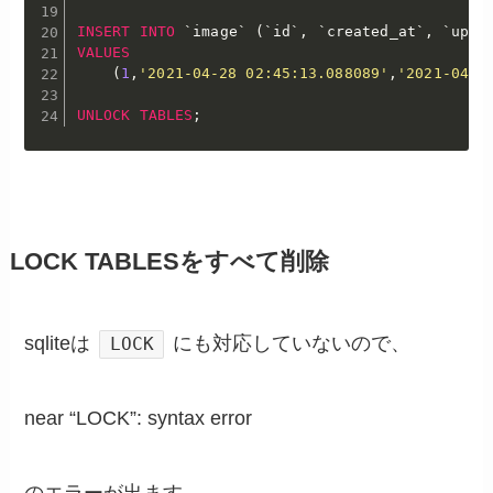
INSERT
INTO
`
image
`
(
`
id
`
,
`
created_at
`
,
`
upda
VALUES
(
1
,
'2021-04-28 02:45:13.088089'
,
'2021-04-2
UNLOCK
TABLES
;
LOCK TABLESをすべて削除
sqliteは
にも対応していないので、
LOCK
near “LOCK”: syntax error
のエラーが出ます。