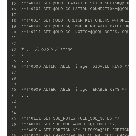
/*!40101 SET @OLD_CHARACTER_SET_RESULTS=@@CHAR
/*!40101 SET @OLD_COLLATION_CONNECTION=@@COLLA
/*!40014 SET @OLD_FOREIGN_KEY_CHECKS=@@FOREIGN
/*!40101 SET @OLD_SQL_MODE='NO_AUTO_VALUE_ON_Z
/*!40111 SET @OLD_SQL_NOTES=@@SQL_NOTES, SQL_N
# テーブルのダンプ image
# --------------------------------------------
.
.
.
/*!40000 ALTER TABLE `image` DISABLE KEYS */
;
.
.
.
/*!40000 ALTER TABLE `image` ENABLE KEYS */
;
.
.
.
/*!40111 SET SQL_NOTES=@OLD_SQL_NOTES */
;
/*!40101 SET SQL_MODE=@OLD_SQL_MODE */
;
/*!40014 SET FOREIGN_KEY_CHECKS=@OLD_FOREIGN_K
/*!40101 SET CHARACTER_SET_CLIENT=@OLD_CHARACT