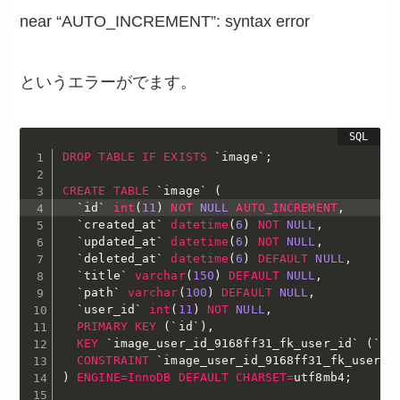
near “AUTO_INCREMENT”: syntax error
というエラーがでます。
DROP
TABLE
IF
EXISTS
`
image
`
;
CREATE
TABLE
`
image
`
(
`
id
`
int
(
11
)
NOT
NULL
AUTO_INCREMENT
,
`
created_at
`
datetime
(
6
)
NOT
NULL
,
`
updated_at
`
datetime
(
6
)
NOT
NULL
,
`
deleted_at
`
datetime
(
6
)
DEFAULT
NULL
,
`
title
`
varchar
(
150
)
DEFAULT
NULL
,
`
path
`
varchar
(
100
)
DEFAULT
NULL
,
`
user_id
`
int
(
11
)
NOT
NULL
,
PRIMARY
KEY
(
`
id
`
)
,
KEY
`
image_user_id_9168ff31_fk_user_id
`
(
`
us
CONSTRAINT
`
image_user_id_9168ff31_fk_user_i
)
ENGINE
=
InnoDB
DEFAULT
CHARSET
=
utf8mb4
;