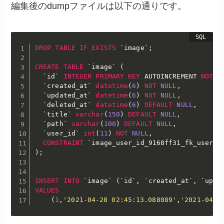
編集後のdumpファイルは以下の通りです。
DROP
TABLE
IF
EXISTS
`
image
`
;
CREATE
TABLE
`
image
`
(
`
id
`
INTEGER
PRIMARY
KEY
 AUTOINCREMENT 
NOT
N
`
created_at
`
datetime
(
6
)
NOT
NULL
,
`
updated_at
`
datetime
(
6
)
NOT
NULL
,
`
deleted_at
`
datetime
(
6
)
DEFAULT
NULL
,
`
title
`
varchar
(
150
)
DEFAULT
NULL
,
`
path
`
varchar
(
100
)
DEFAULT
NULL
,
`
user_id
`
int
(
11
)
NOT
NULL
,
CONSTRAINT
`
image_user_id_9168ff31_fk_user_i
)
;
INSERT
INTO
`
image
`
(
`
id
`
,
`
created_at
`
,
`
upda
VALUES
(
1
,
'2021-04-28 02:45:13.088089'
,
'2021-04-2