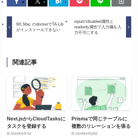
inputのdisabled属性と
M1 Mac のdockerでTA-Lib
readonly属性で入力欄を入
がインストールできない
力不可にする
関連記事
Next.jsからCloudTasksに
Prismaで同じテーブルに
タスクを登録する
複数のリレーションを張る
2024年6月7日
2024年4月26日