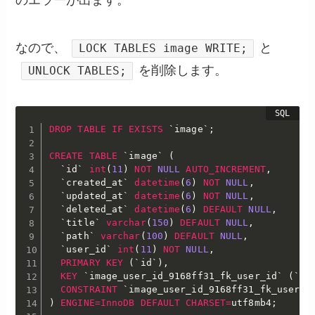
なので、
と
LOCK TABLES image WRITE;
を削除します。
UNLOCK TABLES;
DROP
TABLE
IF
EXISTS
`
image
`
;
CREATE
TABLE
`
image
`
(
`
id
`
int
(
11
)
NOT
NULL
AUTO_INCREMENT
,
`
created_at
`
datetime
(
6
)
NOT
NULL
,
`
updated_at
`
datetime
(
6
)
NOT
NULL
,
`
deleted_at
`
datetime
(
6
)
DEFAULT
NULL
,
`
title
`
varchar
(
150
)
DEFAULT
NULL
,
`
path
`
varchar
(
100
)
DEFAULT
NULL
,
`
user_id
`
int
(
11
)
NOT
NULL
,
PRIMARY
KEY
(
`
id
`
)
,
KEY
`
image_user_id_9168ff31_fk_user_id
`
(
`
us
CONSTRAINT
`
image_user_id_9168ff31_fk_user_i
)
ENGINE
=
InnoDB
DEFAULT
CHARSET
=
utf8mb4
;