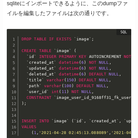
sqliteにインポートできるように、このdumpファ
イルを編集したファイルは次の通りです。
DROP
TABLE
IF
EXISTS
`
image
`
;
CREATE
TABLE
`
image
`
(
`
id
`
INTEGER
PRIMARY
KEY
 AUTOINCREMENT 
NOT
N
`
created_at
`
datetime
(
6
)
NOT
NULL
,
`
updated_at
`
datetime
(
6
)
NOT
NULL
,
`
deleted_at
`
datetime
(
6
)
DEFAULT
NULL
,
`
title
`
varchar
(
150
)
DEFAULT
NULL
,
`
path
`
varchar
(
100
)
DEFAULT
NULL
,
`
user_id
`
int
(
11
)
NOT
NULL
,
CONSTRAINT
`
image_user_id_9168ff31_fk_user_i
)
;
INSERT
INTO
`
image
`
(
`
id
`
,
`
created_at
`
,
`
upda
VALUES
(
1
,
'2021-04-28 02:45:13.088089'
,
'2021-04-2