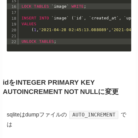
LOCK
TABLES
`
image
`
WRITE
;
INSERT
INTO
`
image
`
(
`
id
`
,
`
created_at
`
,
`
upda
VALUES
(
1
,
'2021-04-28 02:45:13.088089'
,
'2021-04-2
UNLOCK
TABLES
;
idをINTEGER PRIMARY KEY
AUTOINCREMENT NOT NULLに変更
sqliteはdumpファイルの
で
AUTO_INCREMENT
は