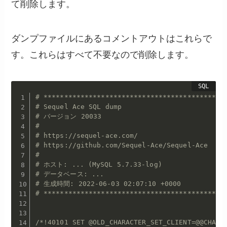
て削除します。
ダンプファイルにあるコメントアウトはこれらで
す。これらはすべて不要なので削除します。
# ********************************************
# Sequel Ace SQL dump
# バージョン 20033
#
# https://sequel-ace.com/
# https://github.com/Sequel-Ace/Sequel-Ace
#
# ホスト: ... (MySQL 5.7.33-log)
# データベース: ...
# 生成時間: 2022-06-03 02:07:10 +0000
# ********************************************
/*!40101 SET @OLD_CHARACTER_SET_CLIENT=@@CHARA