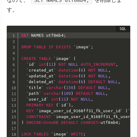
SET NAMES utf8mb4;
す。
SET
 NAMES utf8mb4
;
DROP
TABLE
IF
EXISTS
`
image
`
;
CREATE
TABLE
`
image
`
(
`
id
`
int
(
11
)
NOT
NULL
AUTO_INCREMENT
,
`
created_at
`
datetime
(
6
)
NOT
NULL
,
`
updated_at
`
datetime
(
6
)
NOT
NULL
,
`
deleted_at
`
datetime
(
6
)
DEFAULT
NULL
,
`
title
`
varchar
(
150
)
DEFAULT
NULL
,
`
path
`
varchar
(
100
)
DEFAULT
NULL
,
`
user_id
`
int
(
11
)
NOT
NULL
,
PRIMARY
KEY
(
`
id
`
)
,
KEY
`
image_user_id_9168ff31_fk_user_id
`
(
`
us
CONSTRAINT
`
image_user_id_9168ff31_fk_user_i
)
ENGINE
=
InnoDB
DEFAULT
CHARSET
=
utf8mb4
;
LOCK
TABLES
`
image
`
WRITE
;