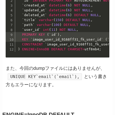
`
id
`
INTEGER
PRIMARY
KEY
 AUTOINCREMENT 
NOT
N
`
created_at
`
datetime
(
6
)
NOT
NULL
,
`
updated_at
`
datetime
(
6
)
NOT
NULL
,
`
deleted_at
`
datetime
(
6
)
DEFAULT
NULL
,
`
title
`
varchar
(
150
)
DEFAULT
NULL
,
`
path
`
varchar
(
100
)
DEFAULT
NULL
,
`
user_id
`
int
(
11
)
NOT
NULL
,
PRIMARY
KEY
(
`
id
`
)
,
KEY
`
image_user_id_9168ff31_fk_user_id
`
(
`
us
CONSTRAINT
`
image_user_id_9168ff31_fk_user_i
)
ENGINE
=
InnoDB
DEFAULT
CHARSET
=
utf8mb4
;
また、今回のdumpファイルにはありませんが、
という書き
UNIQUE KEY
`
email
`
(
`
email
`
),
方もエラーになります。
ENGINE=InnoDB DEFAULT