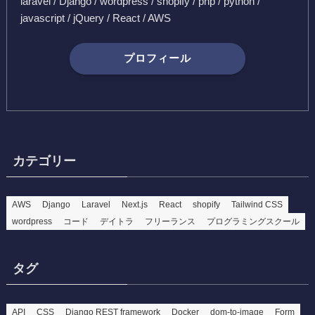
laravel / Django / wordpress / shopify / php / python /
javascript / jQuery / React / AWS
プロフィール
カテゴリー
AWS
Django
Laravel
Next.js
React
shopify
Tailwind CSS
wordpress
コード
デイトラ
フリーランス
プログラミングスクール
タグ
API
CSS
Django REST framework
Docker
dom-to-image
Form