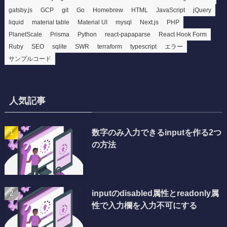
gatsby.js
GCP
git
Go
Homebrew
HTML
JavaScript
jQuery
liquid
material table
Material UI
mysql
Next.js
PHP
PlanetScale
Prisma
Python
react-papaparse
React Hook Form
Ruby
SEO
sqlite
SWR
terraform
typescript
エラー
サンプルコード
人気記事
数字のみ入力できるinputを作る2つ
の方法
inputのdisabled属性とreadonly属
性で入力欄を入力不可にする