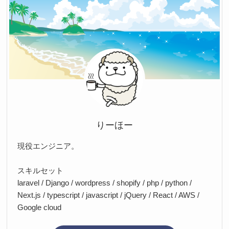
りーほー
現役エンジニア。
スキルセット
laravel / Django / wordpress / shopify / php / python /
Next.js / typescript / javascript / jQuery / React / AWS /
Google cloud