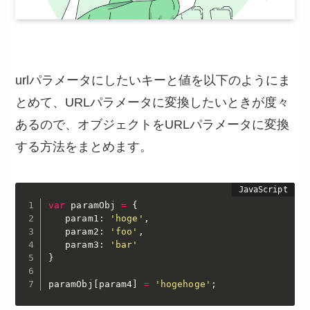
urlパラメータにしたいキーと値を以下のようにま
とめて、URLパラメータに変換したいときが度々
あるので、オブジェクトをURLパラメータに変換
する方法をまとめます。
var
 paramObj 
=
{
   param1
:
'hoge'
,
   param2
:
'foo'
,
   param3
:
'bar'
}
paramObj
[
param4
]
=
'hogehoge'
;