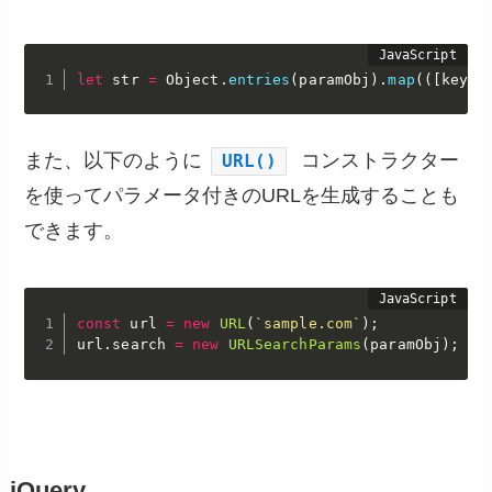
let
 str 
=
 Object
.
entries
(
paramObj
)
.
map
(
(
[
key
,
 
また、以下のように
コンストラクター
URL()
を使ってパラメータ付きのURLを生成することも
できます。
const
 url 
=
new
URL
(
`sample.com`
)
;
url
.
search 
=
new
URLSearchParams
(
paramObj
)
;
jQuery