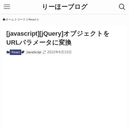
りーほーブログ
ホーム
コード
React
[javascript][jQuery]オブジェクトを
URLパラメータに変換
2022年6月15日
React
JavaScript