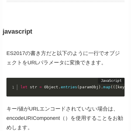
javascript
ES2017の書き方だと以下のように一行でオブジ
ェクトをURLパラメータに変換できます。
let
 str 
=
 Object
.
entries
(
paramObj
)
.
map
(
(
[
key
,
 
キー/値がURLエンコードされていない場合は、
encodeURIComponent（）を使用することをお勧
めします。