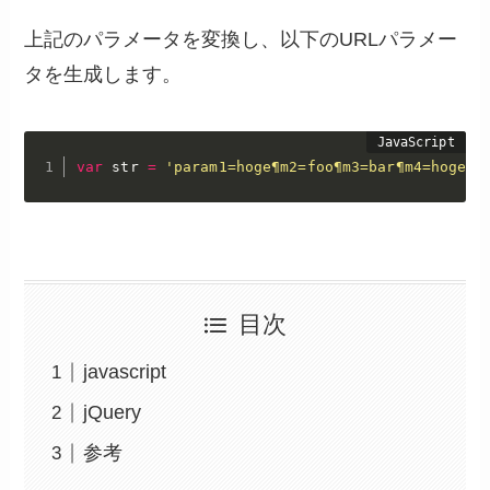
上記のパラメータを変換し、以下のURLパラメー
タを生成します。
var
 str 
=
'param1=hoge¶m2=foo¶m3=bar¶m4=hogeho
目次
javascript
jQuery
参考